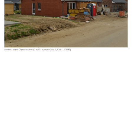
Neubau eines Doppelhauses (3 WE), Wespenweg 3, Kiel (10/2015)