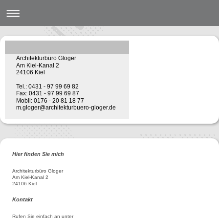
Architekturbüro Gloger
Am Kiel-Kanal 2
24106 Kiel
Tel.: 0431 - 97 99 69 82
Fax: 0431 - 97 99 69 87
Mobil: 0176 - 20 81 18 77
m.gloger@architekturbuero-gloger.de
Hier finden Sie mich
Architekturbüro Gloger
Am Kiel-Kanal 2
24106 Kiel
Kontakt
Rufen Sie einfach an unter