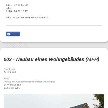
0431 - 97 99 69 82
oder
0176 - 20 81 18 77
oder nutzen Sie mein Kontaktformular.
Teilen
002 - Neubau eines Wohngebäudes (MFH)
Grönhorst
24145 Kiel
2009
Antrag auf Abgeschlossenheitsbescheinigung
14 Wohnungen
1.058 qm WFL